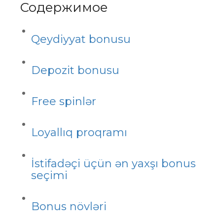
Содержимое
Qeydiyyat bonusu
Depozit bonusu
Free spinlər
Loyallıq proqramı
İstifadəçi üçün ən yaxşı bonus
seçimi
Bonus növləri