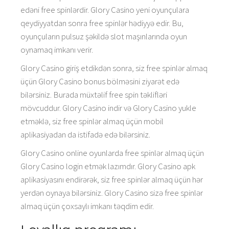
edəni free spinlərdir. Glory Casino yeni oyunçulara
qeydiyyatdan sonra free spinlər hədiyyə edir. Bu,
oyunçuların pulsuz şəkildə slot maşınlarında oyun
oynamaq imkanı verir.
Glory Casino giriş etdikdən sonra, siz free spinlər almaq
üçün Glory Casino bonus bölməsini ziyarət edə
bilərsiniz. Burada müxtəlif free spin təklifləri
mövcuddur. Glory Casino indir və Glory Casino yukle
etməklə, siz free spinlər almaq üçün mobil
aplikasiyadan da istifadə edə bilərsiniz.
Glory Casino online oyunlarda free spinlər almaq üçün
Glory Casino login etmək lazımdır. Glory Casino apk
aplikasiyasını endirərək, siz free spinlər almaq üçün hər
yerdən oynaya bilərsiniz. Glory Casino sizə free spinlər
almaq üçün çoxsaylı imkanı təqdim edir.