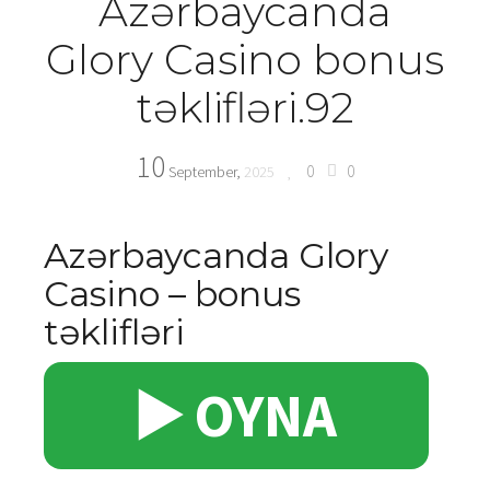
Azərbaycanda
Glory Casino bonus
təklifləri.92
10
0
0
September,
2025
Azərbaycanda Glory
Casino – bonus
təklifləri
▶️ OYNA