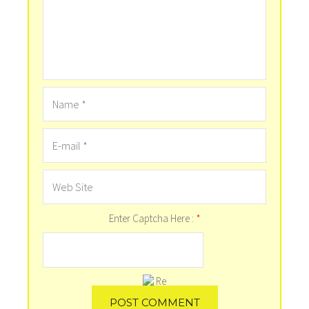
Enter Captcha Here :
*